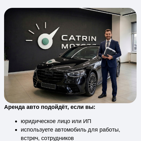
прозрачные условия платежей
ответственность сторон прописана
персональный менеджер
📄 Всё оформляется один раз, дальше —
спокойно работает.
Автомобили
для юр.лиц и ИП
Готовые варианты в наличии
Форматы
оформления
🚗
Аренда авто
Фиксированный платёж без лишних
обязательств