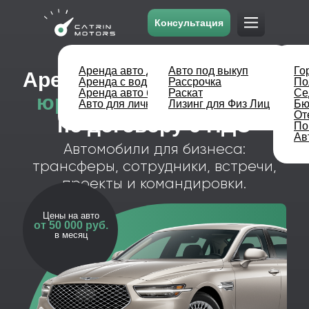
Консультация
Аренда автомобилей
для
Аренда авто долгосрочная
Авто под выкуп
Го
юридических лиц и ИП
Аренда с водителем
Рассрочка
По
по договору с НДС
Аренда авто без водителя
Раскат
Се
Авто для личных целей
Лизинг для Физ Лиц
Бю
Автомобили для бизнеса:
От
трансферы, сотрудники, встречи,
По
Ав
проекты и командировки.
Цены на авто
от 50 000 руб.
в месяц
Прямой
Фиксированные