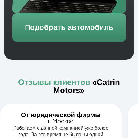
автомобилей для компаний и ИП в Москве.
Все автомобили оформлены на компанию.
Каждая сделка — по официальному договору с
закрывающими документами. Никаких скрытых
условий и «мелкого шрифта».
300+ машин
1 000+ клиентов
в автопарке
по Москве и МО
Авто
на
9 лет на рынке
гарантии
аренды авто
Без банков
и посредников