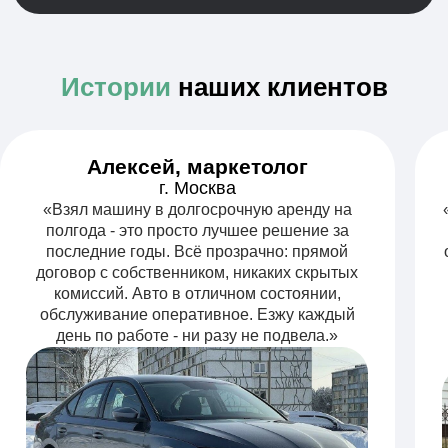
и понятный.
300+ машин
1 000+ клиентов
в автопарке
по Москве и МО
Договор
без
9 лет на рынке
посредников
аренды авто
0 судебных споров
с 2017 года