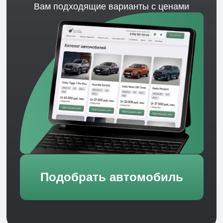
«Catrin Motors»
- долгосрочная
аренда авто без лишних
условий
Мы начали в 2017 году
с нескольких машин для
друзей и партнёров.
Сегодня «Catrin Motors» - это
собственный
автопарк и десятки постоянных клиентов
,
которые выбирают аренду вместо кредита.
Все автомобили оформлены на компанию.
Каждый договор — официальный
, прозрачный