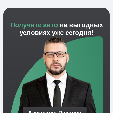
Анастасия Юрьевна
Ведущий менеджер
12 лет практики. Ведёт сложные сделки,
согласовывает условия и доводит клиента до
результата. Клиенты ценят её за спокойствие,
точность и ответственность.