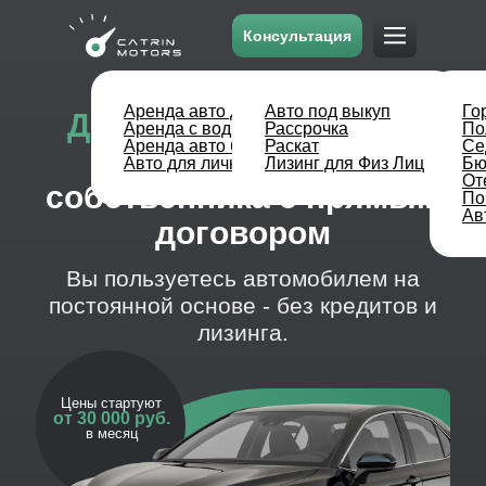
Консультация
Долгосрочная аренда
Аренда авто долгосрочная
Авто под выкуп
Го
авто
в Москве
от
Аренда с водителем
Рассрочка
По
собственника c прямым
Аренда авто без водителя
Раскат
Се
Авто для личных целей
Лизинг для Физ Лиц
Бю
договором
От
По
Вы пользуетесь автомобилем на
Ав
постоянной основе - без кредитов и
лизинга.
Цены стартуют
от 30 000 руб.
в месяц