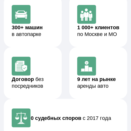
связываетесь с нами по телефону, в
Telegram или WhatsApp. Менеджер
выходит на связь в рабочее время без
ожиданий и колл-центров.
Вы сразу попадаете к специалисту, а не в
воронку продаж, и экономите время на
объяснениях.
2
Уточняем цель аренды и
бюджет
Мы задаём точные вопросы: цели
использования, желаемый формат,
бюджет, сроки и дополнительные
требования. Никаких шаблонных
предложений и навязывания услуг.
Вы получаете решение, которое подходит
именно под вашу ситуацию, а не «средний
вариант».
3