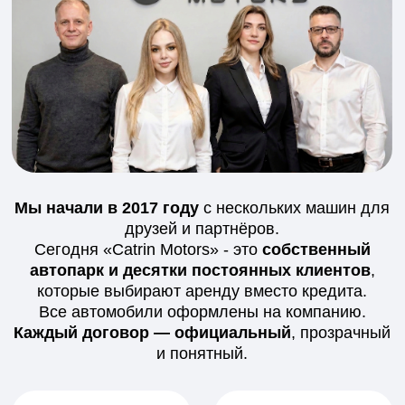
обращения
🚗 Машины из наличия
💬 Поддержка весь срок аренды
🔒 Никаких скрытых условий
Получить консультацию
Как оформить
долгосрочную
аренду автомобиля - 5 шагов
Прозрачный процесс, чистая история и
полная поддержка
1
Оставляете заявку или
звоните
Вы оставляете заявку на сайте или