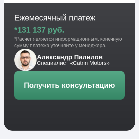
Мы предоставляем автомобили в долгосрочную
аренду —
от 1 месяца и дольше
. Без банков,
без кредитных проверок и без сложных
процедур.
Вы
пользуетесь автомобилем по договору
, с
понятными условиями и фиксированными
платежами.
Подходит для тех, кому нужен автомобиль
надолго — без оформления в собственность.