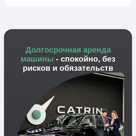
Подбираем оптимальный
формат
На основе запроса предлагаем
конкретный формат: аренда, выкуп, авто
с водителем или курьер. Сразу
показываем доступные машины и
условия без скрытых пунктов.
Вы видите реальные варианты и цены до
подписания договора, без сюрпризов после.
4
Заключаем договор и
предоставляем авто
Оформляем официальный договор,
согласовываем график и условия. После
подписания передаём автомобиль,
водителя или курьера в кратчайшие
сроки, часто в тот же день.
Вы быстро получаете транспорт и можете
начинать пользоваться услугой без простоев.